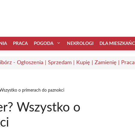
NIA
PRACA
POGODA
NEKROLOGI
DLA MIESZKAŃ
ibórz - Ogłoszenia | Sprzedam | Kupię | Zamienię | Praca
 Wszystko o primerach do paznokci
er? Wszystko o
ci