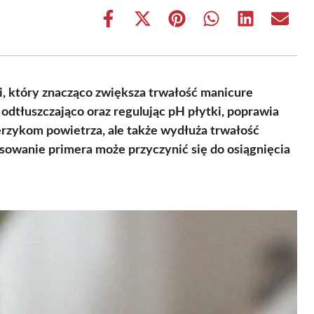
Share
Share
Share
Share
Share
Share
on
on
on
on
on
on
Facebook
X
Pinterest
WhatsApp
LinkedIn
Email
(Twitter)
i, który znacząco zwiększa trwałość manicure
odtłuszczająco oraz regulując pH płytki, poprawia
erzykom powietrza, ale także wydłuża trwałość
sowanie primera może przyczynić się do osiągnięcia