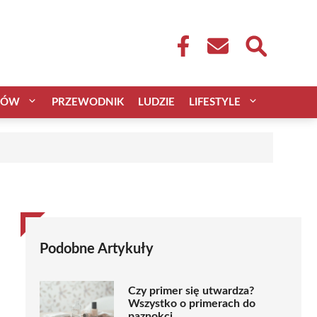
CÓW
PRZEWODNIK
LUDZIE
LIFESTYLE
Podobne Artykuły
Czy primer się utwardza?
Wszystko o primerach do
paznokci