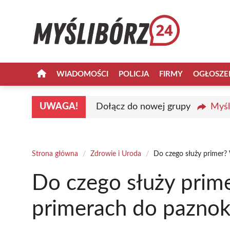
Przejdź
do
treści
WIADOMOŚCI
POLICJA
FIRMY
OGŁOSZE
UWAGA!
Dołącz do nowej grupy
Myśl
Strona główna
/
Zdrowie i Uroda
/
Do czego służy primer?
Do czego służy prim
primerach do paznok