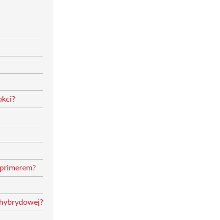
okci?
a primerem?
i hybrydowej?