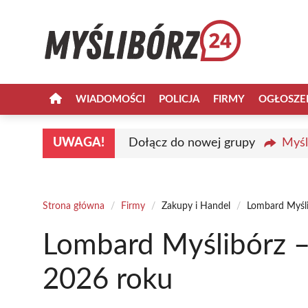
Przejdź
do
treści
WIADOMOŚCI
POLICJA
FIRMY
OGŁOSZE
UWAGA!
Dołącz do nowej grupy
Myśl
Strona główna
/
Firmy
/
Zakupy i Handel
/
Lombard Myśli
Lombard Myślibórz –
2026 roku