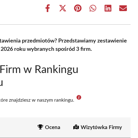
Share
Share
Share
Share
Share
Share
on
on
on
on
on
on
Facebook
X
Pinterest
WhatsApp
LinkedIn
Email
(Twitter)
astawienia przedmiotów? Przedstawiamy zestawienie
 2026 roku wybranych spośród 3 firm.
 Firm w Rankingu
u
które znajdziesz w naszym rankingu.
Ocena
Wizytówka Firmy