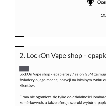
Oce
10
2. LockOn Vape shop - epapi
LockOn Vape shop - epapierosy / salon GSM zajmuj
świadczy o jego mocnej pozycji na lokalnym rynku or
klientów.
Firma nie ogranicza się tylko do działalności lomba
komórkowych, a także oferuje szeroki wybór e-papi