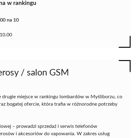
na w rankingu
.00 na 10
10.00
erosy / salon GSM
e drugie miejsce w rankingu lombardów w Myśliborzu, co
az bogatej ofercie, która trafia w różnorodne potrzeby
rdowej – prowadzi sprzedaż i serwis telefonów
erosów i akcesoriów do vapowania. W zakres usług