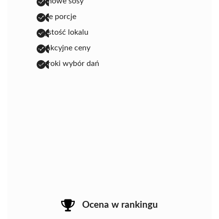
domowe sosy
duże porcje
czystość lokalu
atrakcyjne ceny
szeroki wybór dań
Ocena w rankingu