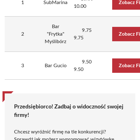
1
SubMarina
Zobacz F
10.00
Bar
9.75
2
"Frytka"
Zobacz F
9.75
Myślibórz
9.50
3
Bar Gucio
Zobacz F
9.50
Przedsiębiorco! Zadbaj o widoczność swojej
firmy!
Chcesz wyróżnić firmę na tle konkurencji?
Sprawdź jak możesz wypromować wizytówkę