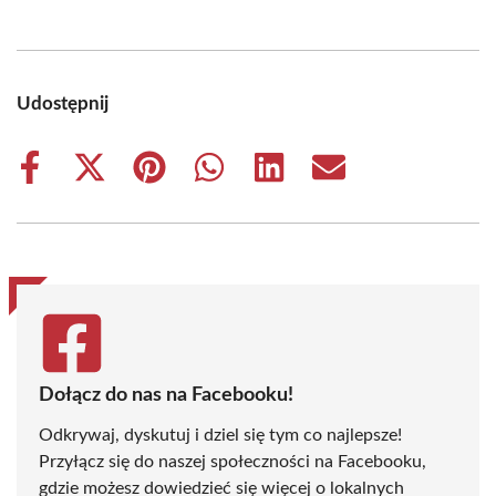
Udostępnij
Share
Share
Share
Share
Share
Share
on
on
on
on
on
on
Facebook
X
Pinterest
WhatsApp
LinkedIn
Email
(Twitter)
Dołącz do nas na Facebooku!
Odkrywaj, dyskutuj i dziel się tym co najlepsze!
Przyłącz się do naszej społeczności na Facebooku,
gdzie możesz dowiedzieć się więcej o lokalnych