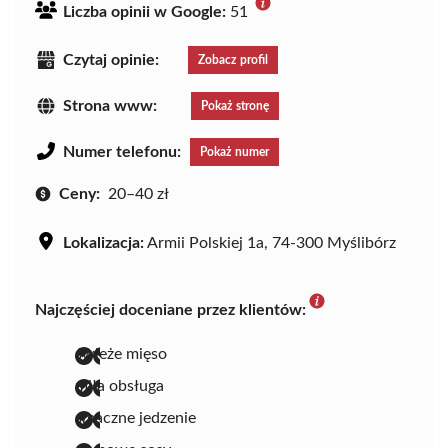
Liczba opinii w Google:
51
Czytaj opinie:
Zobacz profil
Strona www:
Pokaż stronę
Numer telefonu:
Pokaż numer
Ceny:
20–40 zł
Lokalizacja:
Armii Polskiej 1a, 74-300 Myślibórz
Najczęściej doceniane przez klientów:
świeże mięso
miła obsługa
smaczne jedzenie