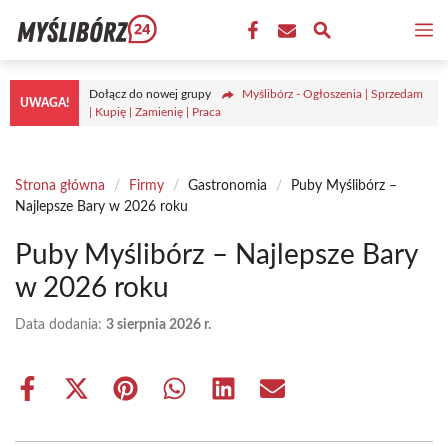
Przejdź
M
do
treści
Dołącz do nowej grupy
Myślibórz - Ogłoszenia | Sprzedam
UWAGA!
| Kupię | Zamienię | Praca
Strona główna
/
Firmy
/
Gastronomia
/
Puby Myślibórz –
Najlepsze Bary w 2026 roku
Puby Myślibórz – Najlepsze Bary
w 2026 roku
Data dodania:
3 sierpnia 2026 r.
Share
Share
Share
Share
Share
Share
on
on
on
on
on
on
Facebook
X
Pinterest
WhatsApp
LinkedIn
Email
(Twitter)