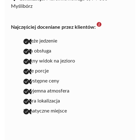
Myślibórz
Najczęściej doceniane przez klientów:
świeże jedzenie
miła obsługa
piękny widok na jezioro
duże porcje
przystępne ceny
przyjemna atmosfera
dobra lokalizacja
klimatyczne miejsce