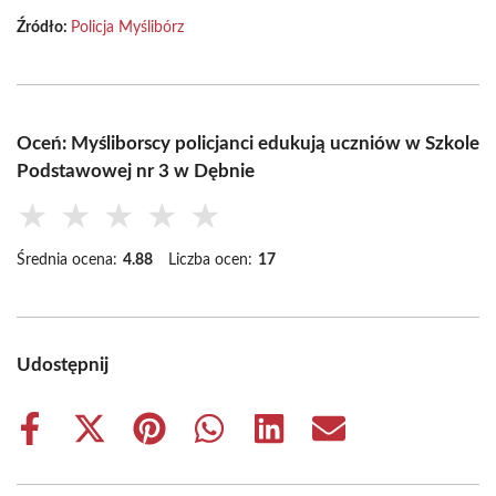
Źródło:
Policja Myślibórz
Oceń: Myśliborscy policjanci edukują uczniów w Szkole
Podstawowej nr 3 w Dębnie
★
★
★
★
★
Średnia ocena:
4.88
Liczba ocen:
17
Udostępnij
Share
Share
Share
Share
Share
Share
on
on
on
on
on
on
Facebook
X
Pinterest
WhatsApp
LinkedIn
Email
(Twitter)