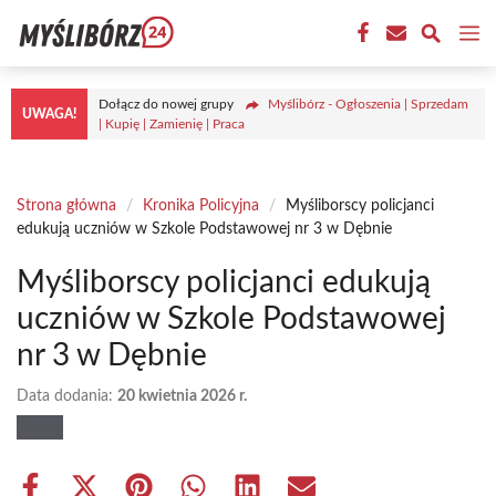
Przejdź
M
do
treści
Dołącz do nowej grupy
Myślibórz - Ogłoszenia | Sprzedam
UWAGA!
| Kupię | Zamienię | Praca
Strona główna
/
Kronika Policyjna
/
Myśliborscy policjanci
edukują uczniów w Szkole Podstawowej nr 3 w Dębnie
Myśliborscy policjanci edukują
uczniów w Szkole Podstawowej
nr 3 w Dębnie
Data dodania:
20 kwietnia 2026 r.
Share
Share
Share
Share
Share
Share