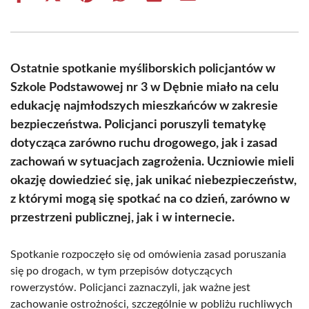
on
on
on
on
on
on
Facebook
X
Pinterest
WhatsApp
LinkedIn
Email
(Twitter)
Ostatnie spotkanie myśliborskich policjantów w
Szkole Podstawowej nr 3 w Dębnie miało na celu
edukację najmłodszych mieszkańców w zakresie
bezpieczeństwa. Policjanci poruszyli tematykę
dotycząca zarówno ruchu drogowego, jak i zasad
zachowań w sytuacjach zagrożenia. Uczniowie mieli
okazję dowiedzieć się, jak unikać niebezpieczeństw,
z którymi mogą się spotkać na co dzień, zarówno w
przestrzeni publicznej, jak i w internecie.
Spotkanie rozpoczęło się od omówienia zasad poruszania
się po drogach, w tym przepisów dotyczących
rowerzystów. Policjanci zaznaczyli, jak ważne jest
zachowanie ostrożności, szczególnie w pobliżu ruchliwych