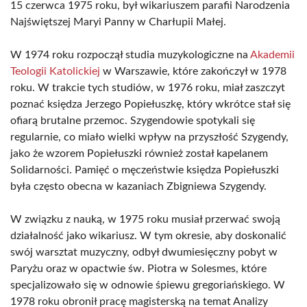
15 czerwca 1975 roku, był wikariuszem parafii Narodzenia
Najświętszej Maryi Panny w Charłupii Małej.
W 1974 roku rozpoczął studia muzykologiczne na
Akademii
Teologii Katolickiej
w Warszawie, które zakończył w 1978
roku. W trakcie tych studiów, w 1976 roku, miał zaszczyt
poznać księdza Jerzego Popiełuszkę, który wkrótce stał się
ofiarą brutalne przemoc. Szygendowie spotykali się
regularnie, co miało wielki wpływ na przyszłość Szygendy,
jako że wzorem Popiełuszki również został kapelanem
Solidarności. Pamięć o męczeństwie księdza Popiełuszki
była często obecna w kazaniach Zbigniewa Szygendy.
W związku z nauką, w 1975 roku musiał przerwać swoją
działalność jako wikariusz. W tym okresie, aby doskonalić
swój warsztat muzyczny, odbył dwumiesięczny pobyt w
Paryżu oraz w opactwie św. Piotra w Solesmes, które
specjalizowało się w odnowie śpiewu gregoriańskiego. W
1978 roku obronił pracę magisterską na temat Analizy