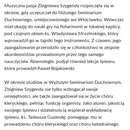
Muzyczna pasja Zbigniewa Szygendy rozpoczęła się w
okresie, gdy uczęszczał do Niższego Seminarium
Duchownego, umiejscowionego we Włocławku. Wówczas
miał okazję do nauki gry na fisharmonii w lokalnej kaplicy,
pod czujnym okiem ks. Władysława Mrozińskiego, który
wprowadził go w tajniki tego instrumentu. Z czasem, jego
zaangażowanie przerodziło się w członkostwo w zespole
akordeonistów prowadzonym przez tego samego
nauczyciela. Równolegle, podjął również lekcje śpiewu,
które prowadził Paweł Bojakowski.
W okresie studiów w Wyższym Seminarium Duchownym,
Zbigniew Szygenda nie tylko wzbogacał swoje
umiejętności, ale także zaangażował się w życie chóru
kleryckiego, pełniąc funkcję organisty. Jako alumn, jakością
swojego śpiewu i działalnością wspierał wykładowcę
śpiewu, ks. Tadeusza Guzendę, pomagając mu w
prowadzeniu chóru kleryckiego oraz chóru katedralnego.