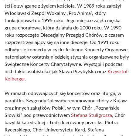
ściśle związane z życiem kościoła. W 1989 roku założył
Włocławski Zespół Wokalny „Pro Anima”, który
funkcjonował do 1995 roku. Jego miejsce zajęła męska
grupa chorałowa, która działała do 2000 roku. W 1990
roku rozpoczęto Diecezjalny Przegląd Chórów, z czasem
rozprzestrzeniający się na inne diecezje. Od 1991 roku
odbyły się koncerty w cyklu Jesienne Koncerty Organowe,
natomiast w ostatnią niedzielę stycznia organizowane były
Świąteczne Koncerty Charytatywne. Wystąpili podczas
nich takie osobistości jak Sława Przybylska oraz
Krzysztof
Kolberger
.
W ramach odbywających się koncertów oraz liturgii, w
parafii ks. Szygendy śpiewały renomowane chóry z Kujaw
oraz innych zakątków Polski, w tym Chór „Poznańskie
Słowiki” pod przewodnictwem
Stefana Stuligrosza
, Chór
bazyliki katedralnej z Łodzi kierowany przez ks. Piotra
Rycerskiego, Chór Uniwersytetu Kard. Stefana