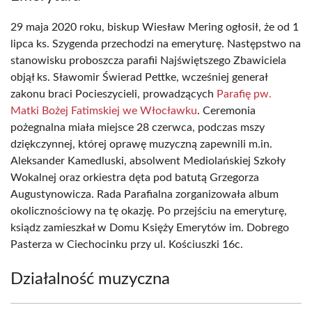
29 maja 2020 roku, biskup Wiesław Mering ogłosił, że od 1
lipca ks. Szygenda przechodzi na emeryturę. Następstwo na
stanowisku proboszcza parafii Najświętszego Zbawiciela
objął ks. Sławomir Świerad Pettke, wcześniej generał
zakonu braci Pocieszycieli, prowadzących
Parafię pw.
Matki Bożej Fatimskiej we Włocławku
. Ceremonia
pożegnalna miała miejsce 28 czerwca, podczas mszy
dziękczynnej, której oprawę muzyczną zapewnili m.in.
Aleksander Kamedluski, absolwent Mediolańskiej Szkoły
Wokalnej oraz orkiestra dęta pod batutą Grzegorza
Augustynowicza. Rada Parafialna zorganizowała album
okolicznościowy na tę okazję. Po przejściu na emeryturę,
ksiądz zamieszkał w Domu Księży Emerytów im. Dobrego
Pasterza w Ciechocinku przy ul. Kościuszki 16c.
Działalność muzyczna