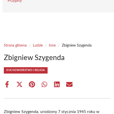
Przypisy
Strona główna
/
Ludzie
/
Inne
/
Zbigniew Szygenda
Zbigniew Szygenda
DUCHOWIEŃSTWO I RELIGIA
Share
Share
Share
Share
Share
Share
on
on
on
on
on
on
Facebook
X
Pinterest
WhatsApp
LinkedIn
Email
(Twitter)
Zbigniew Szygenda, urodzony 7 stycznia 1945 roku w