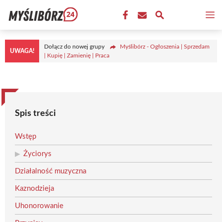
Przejdź
M
do
treści
Dołącz do nowej grupy
Myślibórz - Ogłoszenia | Sprzedam
UWAGA!
| Kupię | Zamienię | Praca
Spis treści
Wstęp
Życiorys
Działalność muzyczna
Kaznodzieja
Uhonorowanie