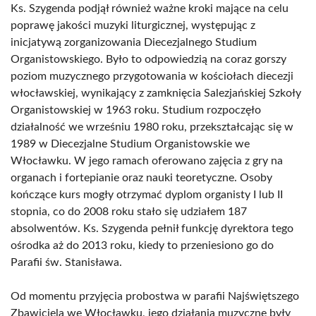
Ks. Szygenda podjął również ważne kroki mające na celu
poprawę jakości muzyki liturgicznej, występując z
inicjatywą zorganizowania Diecezjalnego Studium
Organistowskiego. Było to odpowiedzią na coraz gorszy
poziom muzycznego przygotowania w kościołach diecezji
włocławskiej, wynikający z zamknięcia Salezjańskiej Szkoły
Organistowskiej w 1963 roku. Studium rozpoczęło
działalność we wrześniu 1980 roku, przekształcając się w
1989 w Diecezjalne Studium Organistowskie we
Włocławku. W jego ramach oferowano zajęcia z gry na
organach i fortepianie oraz nauki teoretyczne. Osoby
kończące kurs mogły otrzymać dyplom organisty I lub II
stopnia, co do 2008 roku stało się udziałem 187
absolwentów. Ks. Szygenda pełnił funkcję dyrektora tego
ośrodka aż do 2013 roku, kiedy to przeniesiono go do
Parafii św. Stanisława.
Od momentu przyjęcia probostwa w parafii Najświętszego
Zbawiciela we Włocławku, jego działania muzyczne były