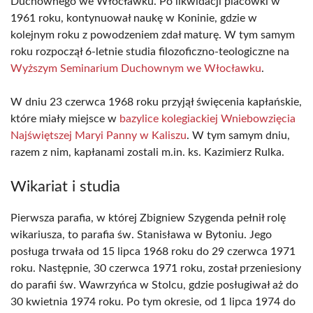
Duchownego we Włocławku. Po likwidacji placówki w
1961 roku, kontynuował naukę w Koninie, gdzie w
kolejnym roku z powodzeniem zdał maturę. W tym samym
roku rozpoczął 6-letnie studia filozoficzno-teologiczne na
Wyższym Seminarium Duchownym we Włocławku
.
W dniu 23 czerwca 1968 roku przyjął święcenia kapłańskie,
które miały miejsce w
bazylice kolegiackiej Wniebowzięcia
Najświętszej Maryi Panny w Kaliszu
. W tym samym dniu,
razem z nim, kapłanami zostali m.in. ks. Kazimierz Rulka.
Wikariat i studia
Pierwsza parafia, w której Zbigniew Szygenda pełnił rolę
wikariusza, to parafia św. Stanisława w Bytoniu. Jego
posługa trwała od 15 lipca 1968 roku do 29 czerwca 1971
roku. Następnie, 30 czerwca 1971 roku, został przeniesiony
do parafii św. Wawrzyńca w Stolcu, gdzie posługiwał aż do
30 kwietnia 1974 roku. Po tym okresie, od 1 lipca 1974 do