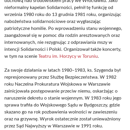
duchową nad środowiskiem pracy we Włocławku. Jako
nieformalny kapelan Solidarności, pełnił tę funkcję od
września 1980 roku do 13 grudnia 1981 roku, organizując
nabożeństwa solidarnościowe oraz wygłaszając
patriotyczne homilie. Po wprowadzeniu stanu wojennego,
zaangażował się w pomoc dla rodzin aresztowanych oraz
internowanych, nie rezygnując z odprawiania mszy w
intencji Solidarności i Polski. Organizował także koncerty,
w tym na scenie
Teatru im. Horzycy w Toruniu
.
Za swoje działania w latach 1980–1983, ks. Szygenda był
represjonowany przez Służbę Bezpieczeństwa. W 1982
roku Naczelna Prokuratura Wojskowa w Warszawie
zainicjowała postępowanie przeciw niemu, oskarżając o
naruszenie dekretu o stanie wojennym. W 1983 roku jego
sprawa trafiła do Wojskowego Sądu w Bydgoszczy, gdzie
skazano go na rok pozbawienia wolności w zawieszeniu
oraz na grzywnę. Wyrok ostatecznie został unieważniony
przez Sąd Najwyższy w Warszawie w 1991 roku.