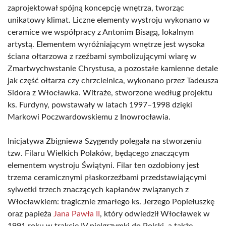
zaprojektował spójną koncepcję wnętrza, tworząc
unikatowy klimat. Liczne elementy wystroju wykonano w
ceramice we współpracy z Antonim Bisagą, lokalnym
artystą. Elementem wyróżniającym wnętrze jest wysoka
ściana ołtarzowa z rzeźbami symbolizującymi wiarę w
Zmartwychwstanie Chrystusa, a pozostałe kamienne detale
jak część ołtarza czy chrzcielnica, wykonano przez Tadeusza
Sidora z Włocławka. Witraże, stworzone według projektu
ks. Furdyny, powstawały w latach 1997–1998 dzięki
Markowi Poczwardowskiemu z Inowrocławia.
Inicjatywa Zbigniewa Szygendy polegała na stworzeniu
tzw. Filaru Wielkich Polaków, będącego znaczącym
elementem wystroju Świątyni. Filar ten ozdobiony jest
trzema ceramicznymi płaskorzeźbami przedstawiającymi
sylwetki trzech znaczących kapłanów związanych z
Włocławkiem: tragicznie zmarłego ks. Jerzego Popiełuszkę
oraz papieża
Jana Pawła II
, który odwiedził Włocławek w