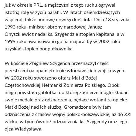
już w okresie PRL, a mężczyźni z tego ruchu ogrywali
istotną rolę w życiu parafii. W latach osiemdziesiątych
wspierali także budowę nowego kościoła. Dnia 18 stycznia
1993 roku, minister obrony narodowej Janusz
Onyszkiewicz nadał ks. Szygendzie stopień kapitana, a w
1999 roku awansowano go na majora, by w 2002 roku
uzyskać stopień podpułkownika.
W kościele Zbigniew Szygenda przeznaczył część
przestrzeni na upamiętnienie włocławskich wojskowych.
W 2002 roku stworzono ołtarz Matki Bożej
Częstochowskiej Hetmanki Żołnierza Polskiego. Obok
niego powstała gablotka, do której żołnierze mogli składać
swoje medale oraz odznaczenia, będące wotami za opiekę
Matki Bożej nad ich służbą. Gromadzone były tam
odznaczenia z czasów wojny polsko-bolszewickiej aż do XXI
wieku, w tym również odznaczenia ks. Szygendy oraz jego
ojca Władysława.