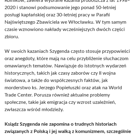
Rolników, zawiera wybrane kazania proboszcza z lat 1998–
2020 i stanowi podsumowanie jego ponad 50-letniej
posługi kapłańskiej oraz 30-letniej pracy w Parafii
Najświętszego Zbawiciela we Włocławku. W tym samym
czasie wznowiono nakłady wcześniejszych dwóch części
zbioru.
W swoich kazaniach Szygenda często stosuje przypowieści
oraz anegdoty, które mają na celu przybliżenie słuchaczom
omawianych tematów. Nawiązuje do istotnych wydarzeń
historycznych, takich jak czasy zaborów czy II wojna
światowa, a także do współczesnych faktów, jak
morderstwo ks. Jerzego Popiełuszki oraz atak na World
Trade Center. Porusza również aktualne problemy
społeczne, takie jak emigracja czy wzrost uzależnień,
zwłaszcza wśród młodzieży.
Ksiądz Szygenda nie zapomina o trudnych historiach
związanych z Polską i jej walką z komunizmem, szczególnie