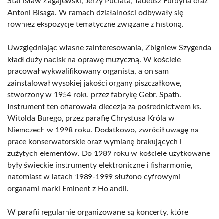
Stanisław Zagajewski, Jerzy Puciata, Tadeusz Furdyna oraz
Antoni Bisaga. W ramach działalności odbywały się
również ekspozycje tematyczne związane z historią.
Uwzględniając własne zainteresowania, Zbigniew Szygenda
kładł duży nacisk na oprawę muzyczną. W kościele
pracował wykwalifikowany organista, a on sam
zainstalował wysokiej jakości organy piszczałkowe,
stworzony w 1954 roku przez fabrykę Gebr. Spath.
Instrument ten ofiarowała diecezja za pośrednictwem ks.
Witolda Burego, przez parafię Chrystusa Króla w
Niemczech w 1998 roku. Dodatkowo, zwrócił uwagę na
prace konserwatorskie oraz wymianę brakujących i
zużytych elementów. Do 1989 roku w kościele użytkowane
były świeckie instrumenty elektroniczne i fisharmonie,
natomiast w latach 1989-1999 służono cyfrowymi
organami marki Eminent z Holandii.
W parafii regularnie organizowane są koncerty, które