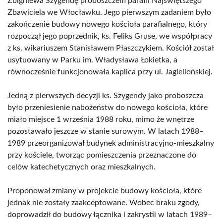
Zbigniewa Szygendę proboszczem parafii Najświętszego
Zbawiciela we Włocławku. Jego pierwszym zadaniem było
zakończenie budowy nowego kościoła parafialnego, który
rozpoczął jego poprzednik, ks. Feliks Gruse, we współpracy
z ks. wikariuszem Stanisławem Płaszczykiem. Kościół został
usytuowany w Parku im. Władysława Łokietka, a
równocześnie funkcjonowała kaplica przy ul. Jagiellońskiej.
Jedną z pierwszych decyzji ks. Szygendy jako proboszcza
było przeniesienie nabożeństw do nowego kościoła, które
miało miejsce 1 września 1988 roku, mimo że wnętrze
pozostawało jeszcze w stanie surowym. W latach 1988–
1989 przeorganizował budynek administracyjno-mieszkalny
przy kościele, tworząc pomieszczenia przeznaczone do
celów katechetycznych oraz mieszkalnych.
Proponował zmiany w projekcie budowy kościoła, które
jednak nie zostały zaakceptowane. Wobec braku zgody,
doprowadził do budowy łącznika i zakrystii w latach 1989–