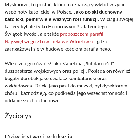
Myśliborzu, to postać, która ma znaczący wkład w życie
wspólnoty katolickiej w Polsce.
Jako polski duchowny
katolicki, pełnił wiele ważnych ról i funkcji.
W ciągu swojej
kariery był nie tylko Honorowym Prałatem Jego
Świątobliwości, ale także
proboszczem parafii
Najświętszego Zbawiciela we Włocławku
, gdzie
zaangażował się w budowę kościoła parafialnego.
Wielu zna go również jako Kapelana „Solidarności”,
duszpasterza wojskowych oraz policji. Posiada on również
bogaty dorobek jako działacz kombatancki oraz
wykładowca. Dzięki jego pasji do muzyki, był dyrektorem
chóru i kaznodzieją, co podkreśla jego wszechstronność i
oddanie służbie duchowej.
Życiorys
Dzieciństwo i edukacja