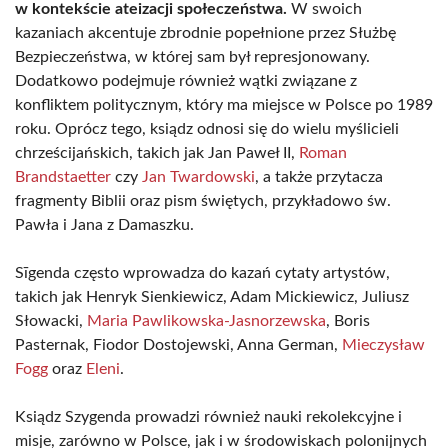
w kontekście ateizacji społeczeństwa.
W swoich
kazaniach akcentuje zbrodnie popełnione przez Służbę
Bezpieczeństwa, w której sam był represjonowany.
Dodatkowo podejmuje również wątki związane z
konfliktem politycznym, który ma miejsce w Polsce po 1989
roku. Oprócz tego, ksiądz odnosi się do wielu myślicieli
chrześcijańskich, takich jak Jan Paweł II,
Roman
Brandstaetter
czy
Jan Twardowski
, a także przytacza
fragmenty Biblii oraz pism świętych, przykładowo św.
Pawła i Jana z Damaszku.
Sīgenda często wprowadza do kazań cytaty artystów,
takich jak Henryk Sienkiewicz, Adam Mickiewicz, Juliusz
Słowacki,
Maria Pawlikowska-Jasnorzewska
, Boris
Pasternak, Fiodor Dostojewski, Anna German,
Mieczysław
Fogg
oraz
Eleni
.
Ksiądz Szygenda prowadzi również nauki rekolekcyjne i
misje, zarówno w Polsce, jak i w środowiskach polonijnych