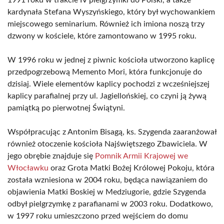
1991 roku w trakcie IV pielgrzymki do Polski, a także
kardynała Stefana Wyszyńskiego, który był wychowankiem
miejscowego seminarium. Również ich imiona noszą trzy
dzwony w kościele, które zamontowano w 1995 roku.
W 1996 roku w jednej z piwnic kościoła utworzono kaplicę
przedpogrzebową Memento Mori, która funkcjonuje do
dzisiaj. Wiele elementów kaplicy pochodzi z wcześniejszej
kaplicy parafialnej przy ul. Jagiellońskiej, co czyni ją żywą
pamiątką po pierwotnej Świątyni.
Współpracując z Antonim Bisagą, ks. Szygenda zaaranżował
również otoczenie kościoła Najświętszego Zbawiciela. W
jego obrębie znajduje się
Pomnik Armii Krajowej we
Włocławku
oraz Grota Matki Bożej Królowej Pokoju, która
została wzniesiona w 2004 roku, będąca nawiązaniem do
objawienia Matki Boskiej w Medziugorie, gdzie Szygenda
odbył pielgrzymkę z parafianami w 2003 roku. Dodatkowo,
w 1997 roku umieszczono przed wejściem do domu