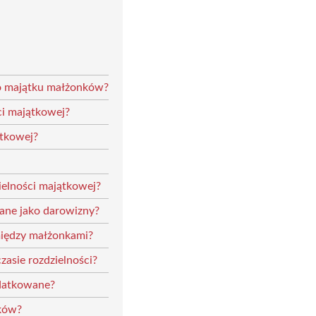
go majątku małżonków?
ci majątkowej?
ątkowej?
ielności majątkowej?
ane jako darowizny?
między małżonkami?
asie rozdzielności?
odatkowane?
nków?