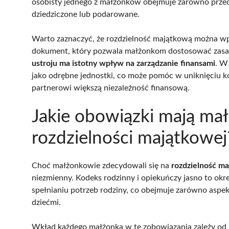
osobisty jednego z małżonków obejmuje zarówno przedm
dziedziczone lub podarowane.
Warto zaznaczyć, że rozdzielność majątkową można wp
dokument, który pozwala małżonkom dostosować zasad
ustroju ma istotny wpływ na zarządzanie finansami
. W
jako odrębne jednostki, co może pomóc w uniknięciu 
partnerowi większą niezależność finansową.
Jakie obowiązki mają ma
rozdzielności majątkowej
Choć małżonkowie zdecydowali się na
rozdzielność m
niezmienny. Kodeks rodzinny i opiekuńczy jasno to okr
spełnianiu potrzeb rodziny, co obejmuje zarówno aspe
dziećmi.
Wkład każdego małżonka w te zobowiązania zależy od j