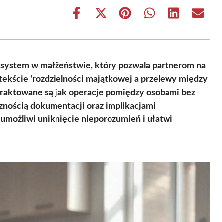
Share
Share
Share
Share
Share
Share
on
on
on
on
on
on
Facebook
X
Pinterest
WhatsApp
LinkedIn
Email
(Twitter)
y system w małżeństwie, który pozwala partnerom na
tekście 'rozdzielności majątkowej a przelewy między
 traktowane są jak operacje pomiędzy osobami bez
znością dokumentacji oraz implikacjami
możliwi uniknięcie nieporozumień i ułatwi