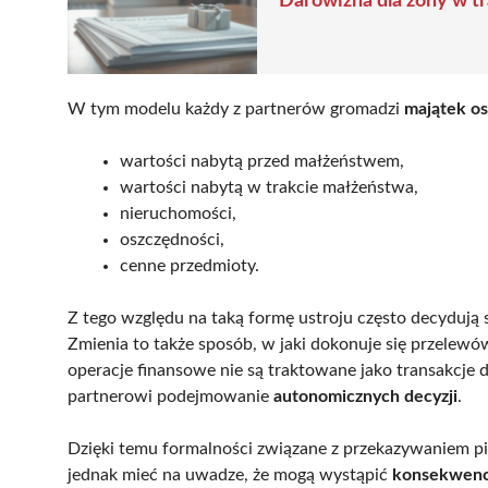
Darowizna dla żony w t
W tym modelu każdy z partnerów gromadzi
majątek os
wartości nabytą przed małżeństwem,
wartości nabytą w trakcie małżeństwa,
nieruchomości,
oszczędności,
cenne przedmioty.
Z tego względu na taką formę ustroju często decydują
Zmienia to także sposób, w jaki dokonuje się przelew
operacje finansowe nie są traktowane jako transakcje
partnerowi podejmowanie
autonomicznych decyzji
.
Dzięki temu formalności związane z przekazywaniem pien
jednak mieć na uwadze, że mogą wystąpić
konsekwenc