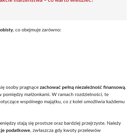
rakcie małżeństwa – co warto wiedzieć?
obisty
, co obejmuje zarówno:
 się osoby pragnące
zachować pełną niezależność finansową
.
ów pomiędzy małżonkami. W ramach rozdzielności, te
 dotyczące wspólnego majątku, co z kolei umożliwia każdemu
iędzy stają się prostsze oraz bardziej przejrzyste. Należy
je podatkowe
, zwłaszcza gdy kwoty przelewów