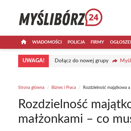
Przejdź
do
treści
WIADOMOŚCI
POLICJA
FIRMY
OGŁOSZE
UWAGA!
Dołącz do nowej grupy
Myśl
Strona główna
/
Biznes i Praca
/
Rozdzielność majątkowa a
Rozdzielność majątk
małżonkami – co mus