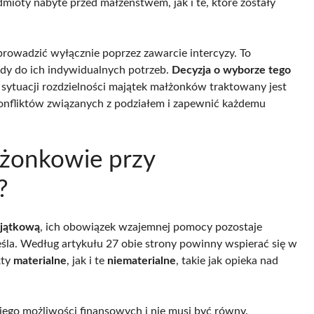
ioty nabyte przed małżeństwem, jak i te, które zostały
rowadzić wyłącznie poprzez zawarcie intercyzy. To
y do ich indywidualnych potrzeb.
Decyzja o wyborze tego
 sytuacji rozdzielności majątek małżonków traktowany jest
konfliktów związanych z podziałem i zapewnić każdemu
łżonkowie przy
?
ajątkową
, ich obowiązek wzajemnej pomocy pozostaje
eśla. Według artykułu 27 obie strony powinny wspierać się w
kty
materialne
, jak i te
niematerialne
, takie jak opieka nad
ego możliwości finansowych i nie musi być równy.