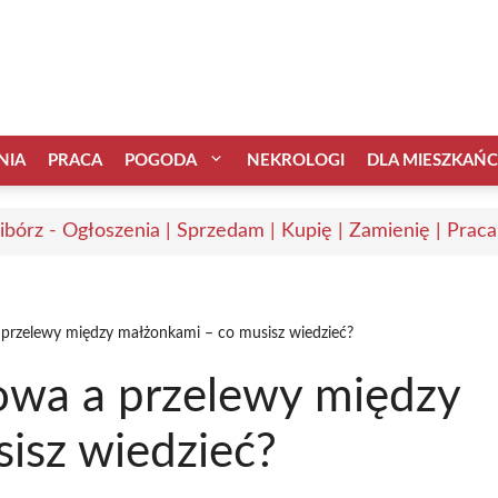
NIA
PRACA
POGODA
NEKROLOGI
DLA MIESZKAŃ
ibórz - Ogłoszenia | Sprzedam | Kupię | Zamienię | Praca
 przelewy między małżonkami – co musisz wiedzieć?
owa a przelewy między
isz wiedzieć?