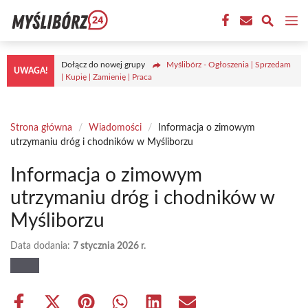
Przejdź
M
do
treści
Dołącz do nowej grupy
Myślibórz - Ogłoszenia | Sprzedam
UWAGA!
| Kupię | Zamienię | Praca
Strona główna
/
Wiadomości
/
Informacja o zimowym
utrzymaniu dróg i chodników w Myśliborzu
Informacja o zimowym
utrzymaniu dróg i chodników w
Myśliborzu
Data dodania:
7 stycznia 2026 r.
Share
Share
Share
Share
Share
Share