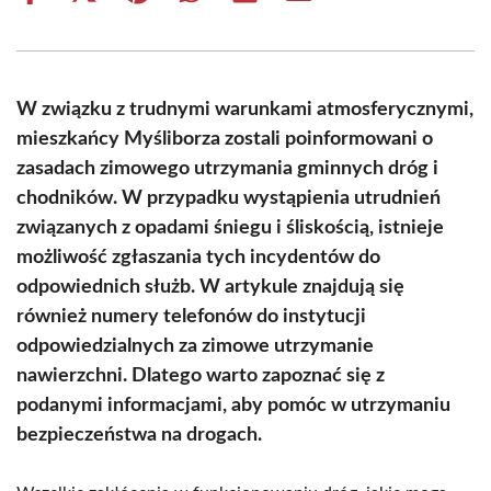
on
on
on
on
on
on
Facebook
X
Pinterest
WhatsApp
LinkedIn
Email
(Twitter)
W związku z trudnymi warunkami atmosferycznymi,
mieszkańcy Myśliborza zostali poinformowani o
zasadach zimowego utrzymania gminnych dróg i
chodników. W przypadku wystąpienia utrudnień
związanych z opadami śniegu i śliskością, istnieje
możliwość zgłaszania tych incydentów do
odpowiednich służb. W artykule znajdują się
również numery telefonów do instytucji
odpowiedzialnych za zimowe utrzymanie
nawierzchni. Dlatego warto zapoznać się z
podanymi informacjami, aby pomóc w utrzymaniu
bezpieczeństwa na drogach.