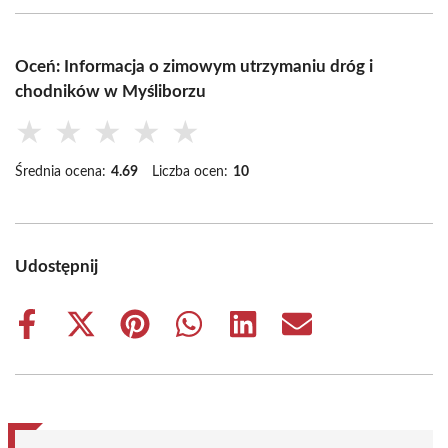
Oceń: Informacja o zimowym utrzymaniu dróg i
chodników w Myśliborzu
★
★
★
★
★
Średnia ocena:
4.69
Liczba ocen:
10
Udostępnij
Share
Share
Share
Share
Share
Share
on
on
on
on
on
on
Facebook
X
Pinterest
WhatsApp
LinkedIn
Email
(Twitter)