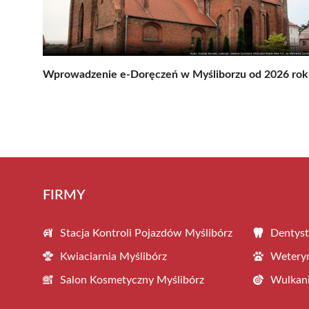
Wprowadzenie e-Doręczeń w Myśliborzu od 2026 rok
FIRMY
Stacja Kontroli Pojazdów Myślibórz
Dentyst
Kwiaciarnia Myślibórz
Weteryn
Salon Kosmetyczny Myślibórz
Wulkani