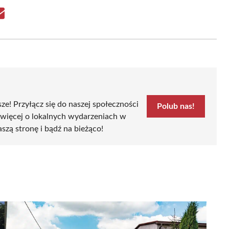
Share
on
Email
sze! Przyłącz się do naszej społeczności
Polub nas!
 więcej o lokalnych wydarzeniach w
aszą stronę i bądź na bieżąco!