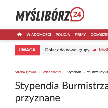
Przejdź
do
treści
WIADOMOŚCI
POLICJA
FIRMY
OGŁOSZE
UWAGA!
Dołącz do nowej grupy
Myśl
Strona główna
/
Wiadomości
/
Stypendia Burmistrza Myśl
Stypendia Burmistrz
przyznane