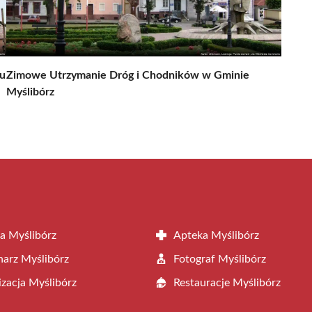
u
Zimowe Utrzymanie Dróg i Chodników w Gminie
Myślibórz
a Myślibórz
Apteka Myślibórz
arz Myślibórz
Fotograf Myślibórz
zacja Myślibórz
Restauracje Myślibórz