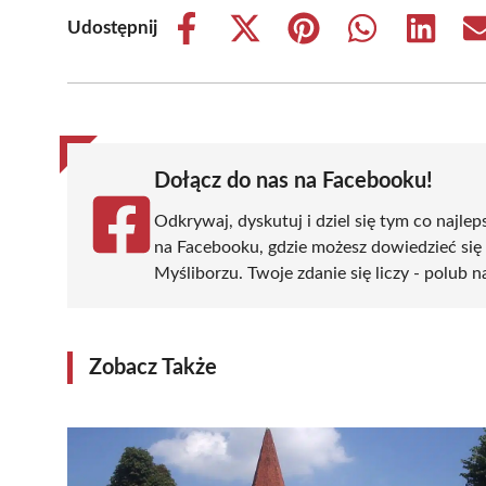
Udostępnij
Share
Share
Share
Share
Share
on
on
on
on
on
Facebook
X
Pinterest
WhatsApp
LinkedIn
(Twitter)
Dołącz do nas na Facebooku!
Odkrywaj, dyskutuj i dziel się tym co najlep
na Facebooku, gdzie możesz dowiedzieć się
Myśliborzu. Twoje zdanie się liczy - polub n
Zobacz Także