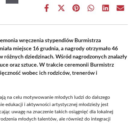
Share
Share
Share
Share
Share
Share
on
on
on
on
on
on
Facebook
X
Pinterest
WhatsApp
LinkedIn
Email
(Twitter)
remonia wręczenia stypendiów Burmistrza
miała miejsce 16 grudnia, a nagrody otrzymało 46
 w różnych dziedzinach. Wśród nagrodzonych znalazły
auce oraz sztuce. W trakcie ceremonii Burmistrz
zięczność wobec ich rodziców, trenerów i
ają na celu motywowanie młodych ludzi do dalszego
e edukacji i aktywności artystycznej młodzieży jest
cając uwagę na znaczenie takich osiągnięć dla lokalnej
rodzenia młodych talentów, ale również do integracji