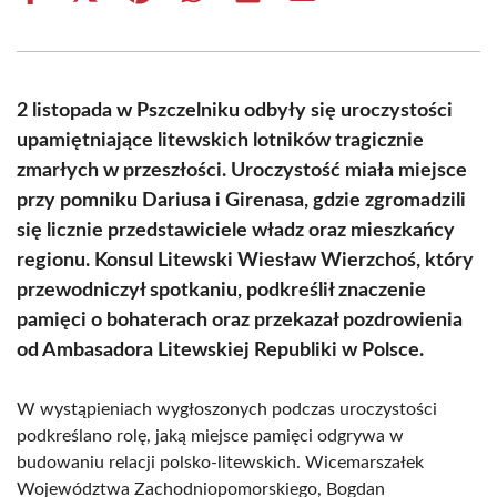
on
on
on
on
on
on
Facebook
X
Pinterest
WhatsApp
LinkedIn
Email
(Twitter)
2 listopada w Pszczelniku odbyły się uroczystości
upamiętniające litewskich lotników tragicznie
zmarłych w przeszłości. Uroczystość miała miejsce
przy pomniku Dariusa i Girenasa, gdzie zgromadzili
się licznie przedstawiciele władz oraz mieszkańcy
regionu. Konsul Litewski Wiesław Wierzchoś, który
przewodniczył spotkaniu, podkreślił znaczenie
pamięci o bohaterach oraz przekazał pozdrowienia
od Ambasadora Litewskiej Republiki w Polsce.
W wystąpieniach wygłoszonych podczas uroczystości
podkreślano rolę, jaką miejsce pamięci odgrywa w
budowaniu relacji polsko-litewskich. Wicemarszałek
Województwa Zachodniopomorskiego, Bogdan