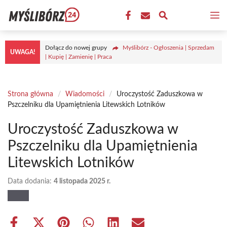
Przejdź
M
do
treści
Dołącz do nowej grupy
Myślibórz - Ogłoszenia | Sprzedam
UWAGA!
| Kupię | Zamienię | Praca
Strona główna
/
Wiadomości
/
Uroczystość Zaduszkowa w
Pszczelniku dla Upamiętnienia Litewskich Lotników
Uroczystość Zaduszkowa w
Pszczelniku dla Upamiętnienia
Litewskich Lotników
Data dodania:
4 listopada 2025 r.
Share
Share
Share
Share
Share
Share