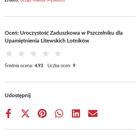
Źródło:
Urząd Miasta Myślibórz
Oceń: Uroczystość Zaduszkowa w Pszczelniku dla
Upamiętnienia Litewskich Lotników
★
★
★
★
★
Średnia ocena:
4.93
Liczba ocen:
9
Udostępnij
Share
Share
Share
Share
Share
Share
on
on
on
on
on
on
Facebook
X
Pinterest
WhatsApp
LinkedIn
Email
(Twitter)