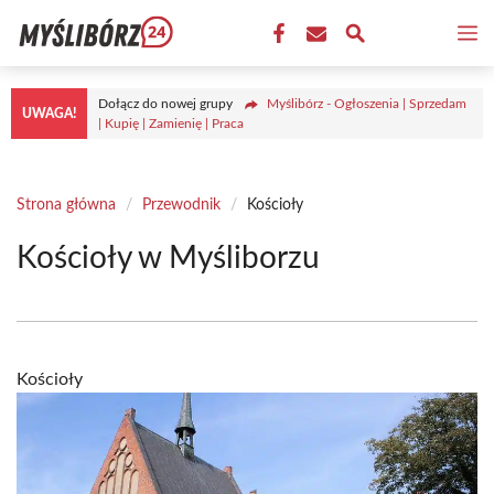
Przejdź
M
do
treści
Dołącz do nowej grupy
Myślibórz - Ogłoszenia | Sprzedam
UWAGA!
| Kupię | Zamienię | Praca
Strona główna
/
Przewodnik
/
Kościoły
Kościoły w Myśliborzu
Kościoły