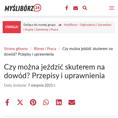
Przejdź
M
do
treści
Dołącz do nowej grupy
Myślibórz - Ogłoszenia | Sprzedam
UWAGA!
| Kupię | Zamienię | Praca
Strona główna
/
Biznes i Praca
/
Czy można jeździć skuterem na
dowód? Przepisy i uprawnienia
Czy można jeździć skuterem na
dowód? Przepisy i uprawnienia
Data dodania:
7 sierpnia 2025 r.
Share
Share
Share
Share
Share
Share
on
on
on
on
on
on
Facebook
X
Pinterest
WhatsApp
LinkedIn
Email
(Twitter)