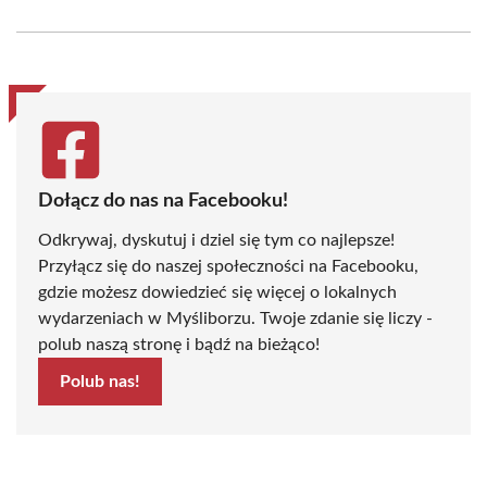
on
on
on
on
on
on
Facebook
X
Pinterest
WhatsApp
LinkedIn
Email
(Twitter)
Dołącz do nas na Facebooku!
Odkrywaj, dyskutuj i dziel się tym co najlepsze!
Przyłącz się do naszej społeczności na Facebooku,
gdzie możesz dowiedzieć się więcej o lokalnych
wydarzeniach w Myśliborzu. Twoje zdanie się liczy -
polub naszą stronę i bądź na bieżąco!
Polub nas!