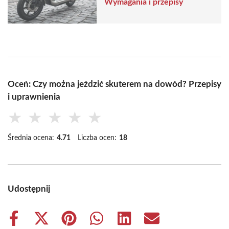
Wymagania i przepisy
Oceń: Czy można jeździć skuterem na dowód? Przepisy
i uprawnienia
★
★
★
★
★
Średnia ocena:
4.71
Liczba ocen:
18
Udostępnij
Share
Share
Share
Share
Share
Share