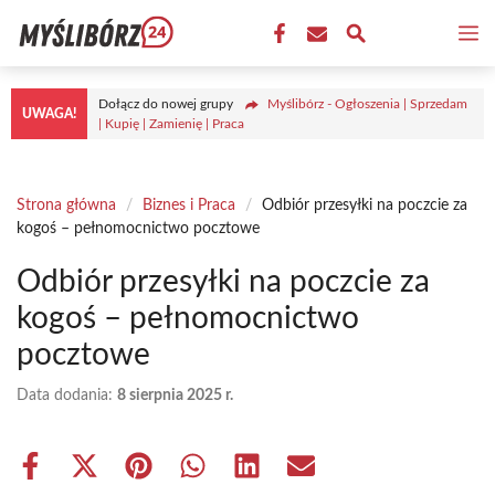
Przejdź
M
do
treści
Dołącz do nowej grupy
Myślibórz - Ogłoszenia | Sprzedam
UWAGA!
| Kupię | Zamienię | Praca
Strona główna
/
Biznes i Praca
/
Odbiór przesyłki na poczcie za
kogoś – pełnomocnictwo pocztowe
Odbiór przesyłki na poczcie za
kogoś – pełnomocnictwo
pocztowe
Data dodania:
8 sierpnia 2025 r.
Share
Share
Share
Share
Share
Share
on
on
on
on
on
on