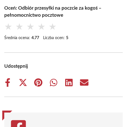
Oceń: Odbiór przesyłki na poczcie za kogoś –
pełnomocnictwo pocztowe
★
★
★
★
★
Średnia ocena:
4.77
Liczba ocen:
5
Udostępnij
Share
Share
Share
Share
Share
Share
on
on
on
on
on
on
Facebook
X
Pinterest
WhatsApp
LinkedIn
Email
(Twitter)