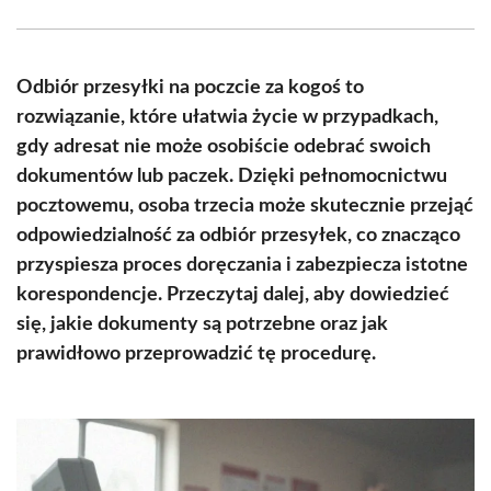
Facebook
X
Pinterest
WhatsApp
LinkedIn
Email
(Twitter)
Odbiór przesyłki na poczcie za kogoś to
rozwiązanie, które ułatwia życie w przypadkach,
gdy adresat nie może osobiście odebrać swoich
dokumentów lub paczek. Dzięki pełnomocnictwu
pocztowemu, osoba trzecia może skutecznie przejąć
odpowiedzialność za odbiór przesyłek, co znacząco
przyspiesza proces doręczania i zabezpiecza istotne
korespondencje. Przeczytaj dalej, aby dowiedzieć
się, jakie dokumenty są potrzebne oraz jak
prawidłowo przeprowadzić tę procedurę.