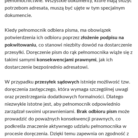
pełnomocnictwie. Wszystkie dokumenty, które mają służyć
potrzebom adresata, muszą być ujęte w tym specjalnym
dokumencie.
Kiedy pełnomocnik odbiera pisma, ma obowiązek
potwierdzenia ich odbioru poprzez
złożenie podpisu na
pokwitowaniu
, co stanowi niezbity dowód na dostarczenie
przesyłki. Doręczenie pism do rąk pełnomocnika wiąże się z
takimi samymi
konsekwencjami prawnymi
, jak ich
dostarczenie bezpośrednio adresatowi.
W przypadku
przesyłek sądowych
istnieje możliwość tzw.
doręczenia zastępczego, która wymaga szczególnej uwagi
oraz przestrzegania dodatkowych formalności. Dlatego
niezwykle istotne jest, aby pełnomocnik odpowiednio
zarządzał swoimi uprawnieniami.
Brak odbioru pism
może
prowadzić do poważnych konsekwencji prawnych, co
podkreśla znaczenie aktywnego udziału pełnomocnika w
procesie doręczenia. Dzięki temu zapewnia on zgodność z