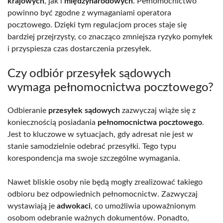
krajowych
, jak i
międzynarodowych
. Pełnomocnictwo
powinno być zgodne z wymaganiami operatora
pocztowego. Dzięki tym regulacjom proces staje się
bardziej przejrzysty, co znacząco zmniejsza ryzyko pomyłek
i przyspiesza czas dostarczenia przesyłek.
Czy odbiór przesyłek sądowych
wymaga pełnomocnictwa pocztowego?
Odbieranie
przesyłek sądowych
zazwyczaj wiąże się z
koniecznością posiadania
pełnomocnictwa pocztowego
.
Jest to kluczowe w sytuacjach, gdy adresat nie jest w
stanie samodzielnie odebrać przesyłki. Tego typu
korespondencja ma swoje szczególne wymagania.
Nawet bliskie osoby nie będą mogły zrealizować takiego
odbioru bez odpowiednich pełnomocnictw. Zazwyczaj
wystawiają je
adwokaci
, co umożliwia upoważnionym
osobom odebranie ważnych dokumentów. Ponadto,