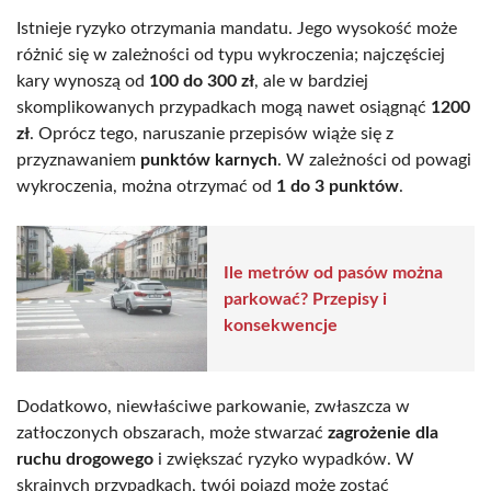
Istnieje ryzyko otrzymania mandatu. Jego wysokość może
różnić się w zależności od typu wykroczenia; najczęściej
kary wynoszą od
100 do 300 zł
, ale w bardziej
skomplikowanych przypadkach mogą nawet osiągnąć
1200
zł
. Oprócz tego, naruszanie przepisów wiąże się z
przyznawaniem
punktów karnych
. W zależności od powagi
wykroczenia, można otrzymać od
1 do 3 punktów
.
Ile metrów od pasów można
parkować? Przepisy i
konsekwencje
Dodatkowo, niewłaściwe parkowanie, zwłaszcza w
zatłoczonych obszarach, może stwarzać
zagrożenie dla
ruchu drogowego
i zwiększać ryzyko wypadków. W
skrajnych przypadkach, twój pojazd może zostać