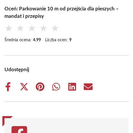
Oceń: Parkowanie 10 m od przejścia dla pieszych –
mandat i przepisy
★
★
★
★
★
Średnia ocena:
4.99
Liczba ocen:
9
Udostępnij
Share
Share
Share
Share
Share
Share
on
on
on
on
on
on
Facebook
X
Pinterest
WhatsApp
LinkedIn
Email
(Twitter)