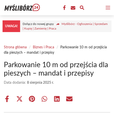
Przejdź
M
do
treści
Dołącz do nowej grupy
Myślibórz - Ogłoszenia | Sprzedam
UWAGA!
| Kupię | Zamienię | Praca
Strona główna
/
Biznes i Praca
/
Parkowanie 10 m od przejścia
dla pieszych – mandat i przepisy
Parkowanie 10 m od przejścia dla
pieszych – mandat i przepisy
Data dodania:
8 sierpnia 2025 r.
Share
Share
Share
Share
Share
Share
on
on
on
on
on
on
Facebook
X
Pinterest
WhatsApp
LinkedIn
Email
(Twitter)